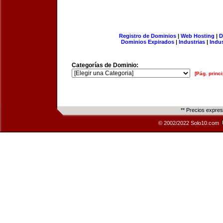
Registro de Dominios
|
Web Hosting
|
D
Dominios Expirados
|
Industrias
|
Indu
Categorías de Dominio:
[Pág. princi
** Precios expre
© 2002/2022 Solo10.com