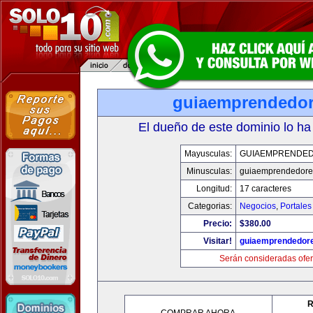
guiaemprendedo
El dueño de este dominio lo ha
Mayusculas:
GUIAEMPRENDE
Minusculas:
guiaemprendedore
Longitud:
17 caracteres
Categorias:
Negocios
,
Portales
Precio:
$380.00
Visitar!
guiaemprendedor
Serán consideradas ofer
R