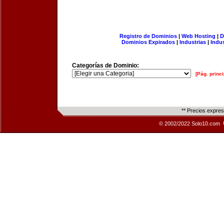
Registro de Dominios
|
Web Hosting
|
D
Dominios Expirados
|
Industrias
|
Indu
Categorías de Dominio:
[Pág. princi
** Precios expre
© 2002/2022 Solo10.com