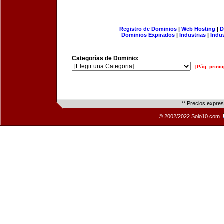
Registro de Dominios
|
Web Hosting
|
D
Dominios Expirados
|
Industrias
|
Indu
Categorías de Dominio:
[Pág. princi
** Precios expre
© 2002/2022 Solo10.com