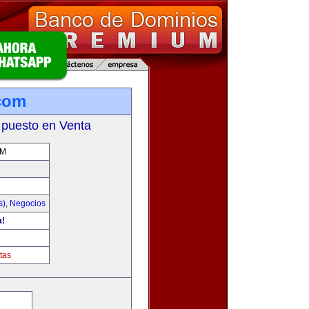
com
 puesto en Venta
OM
s)
,
Negocios
a!
tas