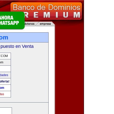
com
 puesto en Venta
Y.COM
om
udades
oferta!
com
tas