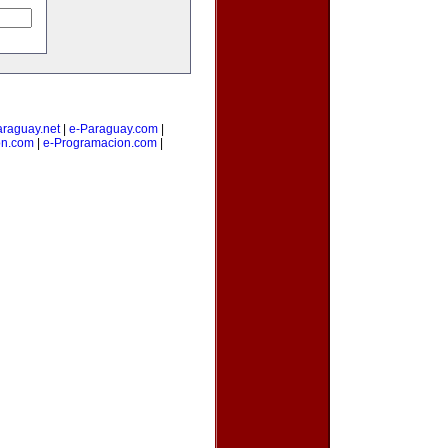
araguay.net
|
e-Paraguay.com
|
on.com
|
e-Programacion.com
|