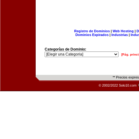
Registro de Dominios
|
Web Hosting
|
D
Dominios Expirados
|
Industrias
|
Indu
Categorías de Dominio:
[Pág. princi
** Precios expre
© 2002/2022 Solo10.com