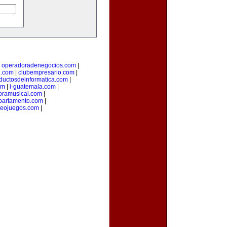
|
operadoradenegocios.com
|
g.com
|
clubempresario.com
|
ductosdeinformatica.com
|
om
|
i-guatemala.com
|
oramusical.com
|
partamento.com
|
deojuegos.com
|