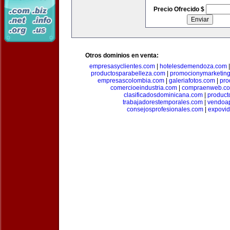
Precio Ofrecido $
Otros dominios en venta:
empresasyclientes.com
|
hotelesdemendoza.com
productosparabelleza.com
|
promocionymarketin
empresascolombia.com
|
galeriafotos.com
|
pro
comercioeindustria.com
|
compraenweb.c
clasificadosdominicana.com
|
product
trabajadorestemporales.com
|
vendoa
consejosprofesionales.com
|
expovi