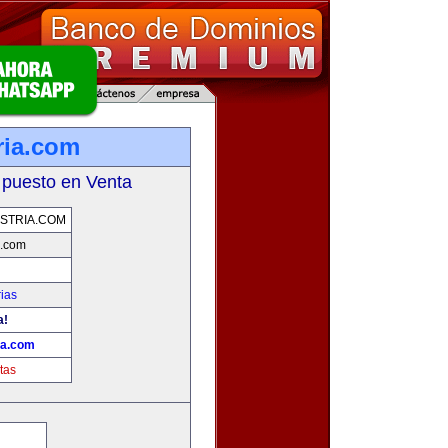
ria.com
 puesto en Venta
STRIA.COM
a.com
ias
a!
ia.com
tas