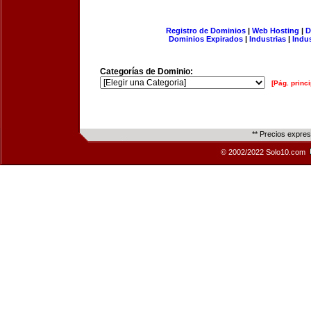
Registro de Dominios
|
Web Hosting
|
D
Dominios Expirados
|
Industrias
|
Indu
Categorías de Dominio:
[Pág. princi
** Precios expre
© 2002/2022 Solo10.com