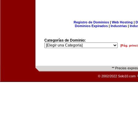
Registro de Dominios
|
Web Hosting
|
D
Dominios Expirados
|
Industrias
|
Indu
Categorías de Dominio:
[Pág. princi
** Precios expre
© 2002/2022 Solo10.com