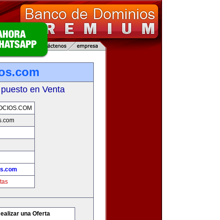
ios.com
 puesto en Venta
OCIOS.COM
s.com
os.com
tas
ealizar una Oferta