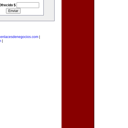
Ofrecido $
|
enlacesdenegocios.com
|
m
|