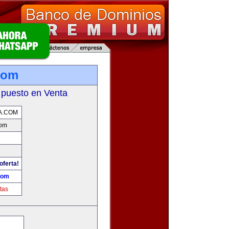
com
 puesto en Venta
A.COM
com
oferta!
com
tas