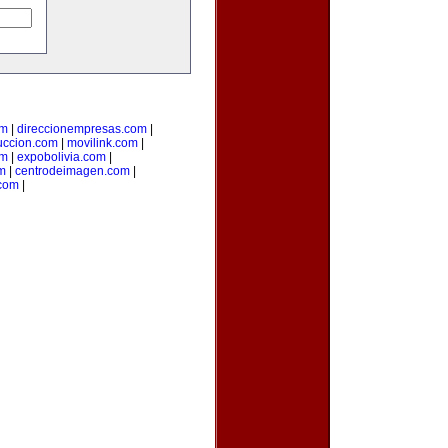
om
|
direccionempresas.com
|
ccion.com
|
movilink.com
|
om
|
expobolivia.com
|
m
|
centrodeimagen.com
|
com
|