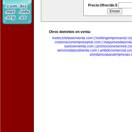
Precio Ofrecido $
Otros dominios en venta:
motocicletasenventa.com
|
holdingempresarial.c
corporacionempresarial.com
|
maquinasdeprodu
sueloenventa.com
|
promocionesenred.c
serviciodepostventa.com
|
ambitocomercial.co
prestamosparaempresas.