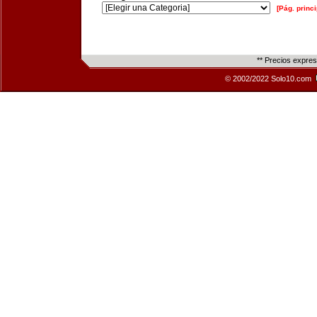
[Pág. princi
** Precios expre
© 2002/2022 Solo10.com