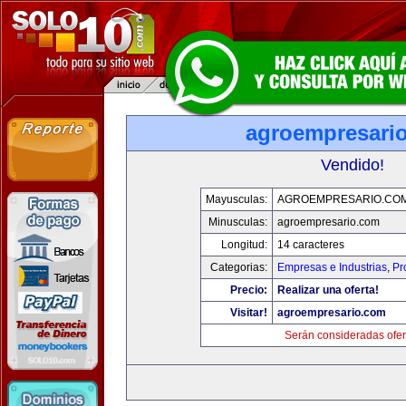
agroempresari
Vendido!
Mayusculas:
AGROEMPRESARIO.CO
Minusculas:
agroempresario.com
Longitud:
14 caracteres
Categorias:
Empresas e Industrias
,
Pr
Precio:
Realizar una oferta!
Visitar!
agroempresario.com
Serán consideradas ofer