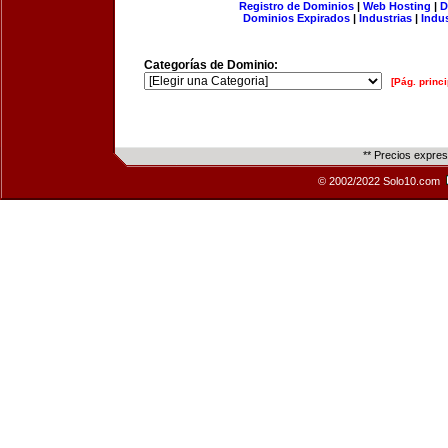
Registro de Dominios
|
Web Hosting
|
D
Dominios Expirados
|
Industrias
|
Indu
Categorías de Dominio:
[Pág. princi
** Precios expre
© 2002/2022 Solo10.com