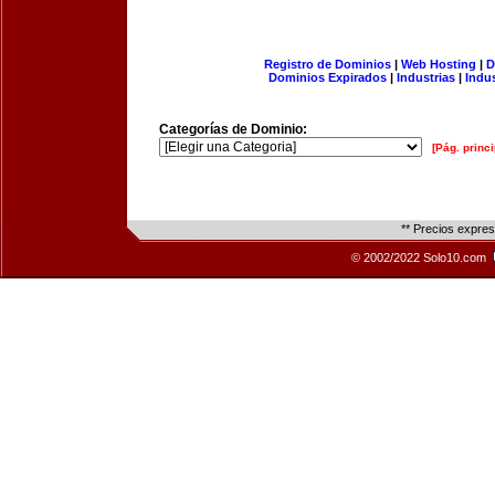
Registro de Dominios
|
Web Hosting
|
D
Dominios Expirados
|
Industrias
|
Indu
Categorías de Dominio:
[Pág. princi
** Precios expre
© 2002/2022 Solo10.com