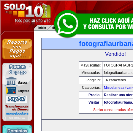
fotografiaurba
Vendido!
Mayusculas:
FOTOGRAFIAUR
Minusculas:
fotografiaurbana
Longitud:
16 caracteres
Categorias:
Miscelaneas (vari
Precio:
Realizar una ofer
Visitar!
fotografiaurbana
Serán consideradas ofer