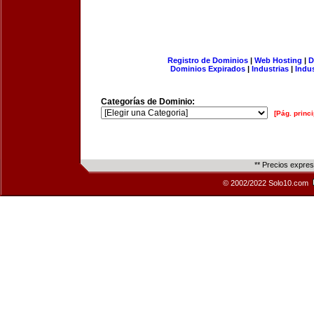
Registro de Dominios
|
Web Hosting
|
D
Dominios Expirados
|
Industrias
|
Indu
Categorías de Dominio:
[Pág. princi
** Precios expre
© 2002/2022 Solo10.com