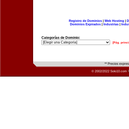
Registro de Dominios
|
Web Hosting
|
D
Dominios Expirados
|
Industrias
|
Indu
Categorías de Dominio:
[Pág. princi
** Precios expre
© 2002/2022 Solo10.com