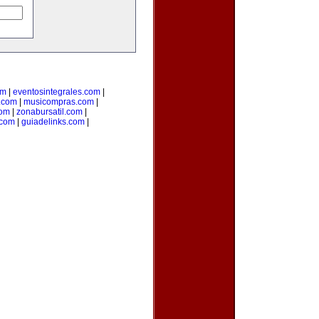
om
|
eventosintegrales.com
|
.com
|
musicompras.com
|
com
|
zonabursatil.com
|
.com
|
guiadelinks.com
|