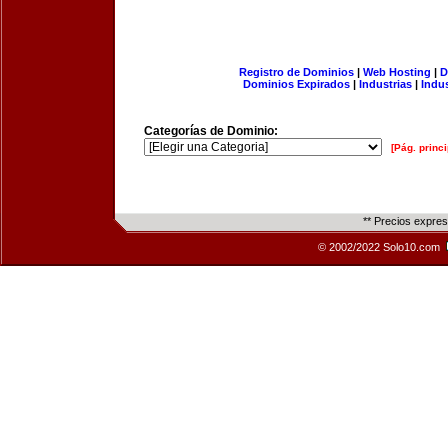
Registro de Dominios
|
Web Hosting
|
D
Dominios Expirados
|
Industrias
|
Indu
Categorías de Dominio:
[Pág. princi
** Precios expre
© 2002/2022 Solo10.com