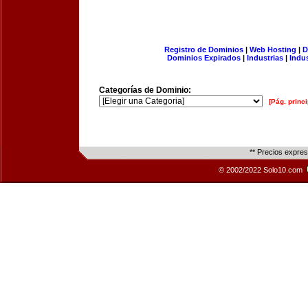
Registro de Dominios
|
Web Hosting
|
D
Dominios Expirados
|
Industrias
|
Indu
Categorías de Dominio:
[Pág. princi
** Precios expre
© 2002/2022 Solo10.com