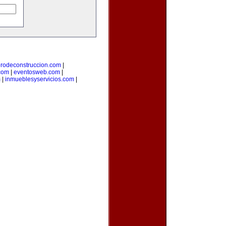
orodeconstruccion.com
|
com
|
eventosweb.com
|
m
|
inmueblesyservicios.com
|