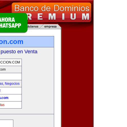
ion.com
 puesto en Venta
CCION.COM
.com
as
,
Negocios
!
n.com
tas