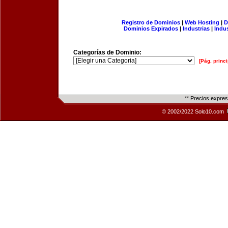
Registro de Dominios
|
Web Hosting
|
D
Dominios Expirados
|
Industrias
|
Indu
Categorías de Dominio:
[Pág. princi
** Precios expre
© 2002/2022 Solo10.com