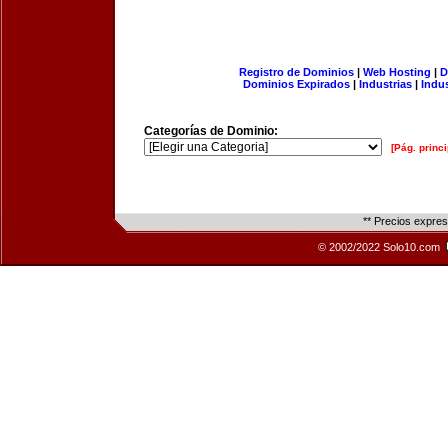
Registro de Dominios
|
Web Hosting
|
D
Dominios Expirados
|
Industrias
|
Indu
Categorías de Dominio:
[Pág. princi
** Precios expre
© 2002/2022 Solo10.com