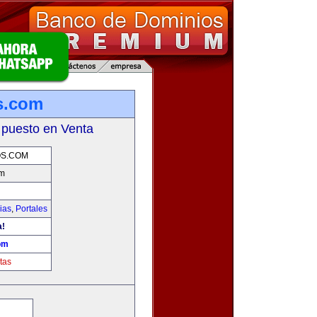
s.com
 puesto en Venta
S.COM
om
ias
,
Portales
a!
om
tas