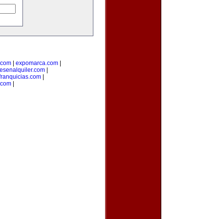
.com
|
expomarca.com
|
esenalquiler.com
|
ranquicias.com
|
.com
|