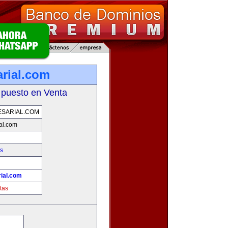
rial.com
 puesto en Venta
SARIAL.COM
al.com
s
ial.com
tas