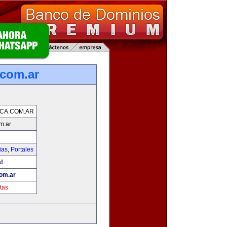
.com.ar
CA.COM.AR
m.ar
ias
,
Portales
a!
com.ar
tas