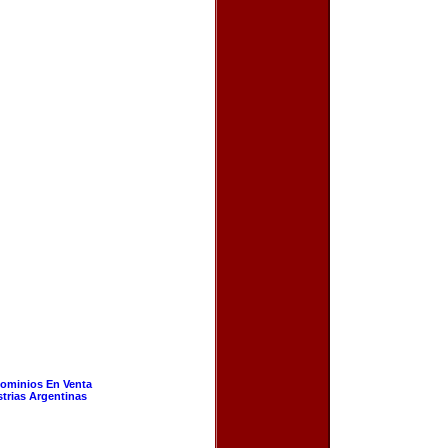
ominios En Venta
strias Argentinas