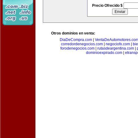
Precio Ofrecido $
Otros dominios en venta:
DiaDeCompra.com
|
VentaDeAutomotores.co
corredordenegocios.com
|
negociofx.com
|
bi
forodenegocios.com
|
rutasdeargentina.com
|
dominioexpirado.com
|
etransp