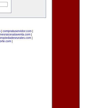
m
|
compratuservidor.com
|
enesraicesalaventa.com
|
propiedadesrurales.com
|
orte.com
|