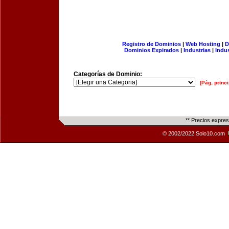
Registro de Dominios
|
Web Hosting
|
D
Dominios Expirados
|
Industrias
|
Indu
Categorías de Dominio:
[Pág. princi
** Precios expre
© 2002/2022 Solo10.com