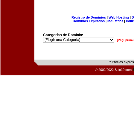
Registro de Dominios
|
Web Hosting
|
D
Dominios Expirados
|
Industrias
|
Indu
Categorías de Dominio:
[Pág. princi
** Precios expre
© 2002/2022 Solo10.com