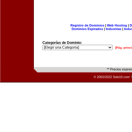
Registro de Dominios
|
Web Hosting
|
D
Dominios Expirados
|
Industrias
|
Indu
Categorías de Dominio:
[Pág. princi
** Precios expre
© 2002/2022 Solo10.com